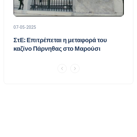
07-05-2025
07-
ΣτΕ: Επιτρέπεται η μεταφορά του
Δέ
καζίνο Πάρνηθας στο Μαρούσι
δι
Τε
υπ