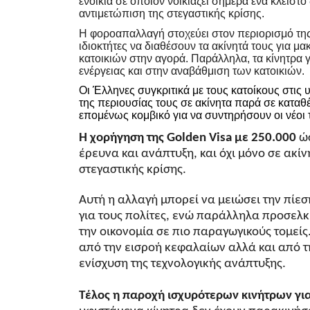
ενοίκια σε όποιον νοικιάζει σήμερα ένα κλειστ
αντιμετώπιση της στεγαστικής κρίσης.
Η φοροαπαλλαγή στοχεύει στον περιορισμό τη
ιδιοκτήτες να διαθέσουν τα ακίνητά τους για μ
κατοικιών στην αγορά. Παράλληλα, τα κίνητρα
ενέργειας και στην αναβάθμιση των κατοικιών.
Οι Έλληνες συγκριτικά με τους κατοίκους στις
της περιουσίας τους σε ακίνητα παρά σε καταθέ
επομένως κομβικό για να συντηρήσουν οι νέοι 
Η χορήγηση της Golden Visa
με 250.000
ώσ
έρευνα και ανάπτυξη, και όχι μόνο σε ακίν
στεγαστικής κρίσης.
Αυτή η αλλαγή μπορεί να μειώσει την πίεσ
για τους πολίτες, ενώ παράλληλα προσελκύ
την οικονομία σε πιο παραγωγικούς τομείς
από την εισροή κεφαλαίων αλλά και από τ
ενίσχυση της τεχνολογικής ανάπτυξης.
Τέλος η παροχή ισχυρότερων κινήτρων γι