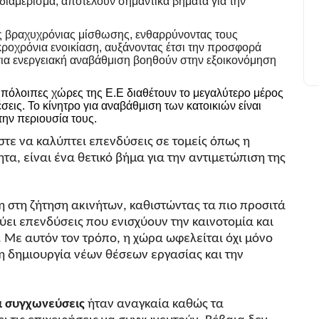
του πακέτου ΔΕΘ
ό διαμέρισμα, αποτελούν σημαντικά βήματα για την
ς βραχυχρόνιας μίσθωσης, ενθαρρύνοντας τους
ακροχρόνια ενοικίαση, αυξάνοντας έτσι την προσφορά
 για ενεργειακή αναβάθμιση βοηθούν στην εξοικονόμηση
 υπόλοιπες χώρες της Ε.Ε διαθέτουν το μεγαλύτερο μέρος
σεις. Το κίνητρο για αναβάθμιση των κατοικιών είναι
την περιουσία τους.
τε να καλύπτει επενδύσεις σε τομείς όπως η
ητα, είναι ένα θετικό βήμα για την αντιμετώπιση της
η στη ζήτηση ακινήτων, καθιστώντας τα πιο προσιτά
ει επενδύσεις που ενισχύουν την καινοτομία και
. Με αυτόν τον τρόπο, η χώρα ωφελείται όχι μόνο
η δημιουργία νέων θέσεων εργασίας και την
α συγχωνεύσεις
ήταν αναγκαία καθώς τα