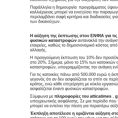
Παράλληλα η δημιουργία προγράμματος ύψους 
καλλιέργειας μπορεί να ενισχύσει την παραγωγ
περιλαμβάνει σαφή κριτήρια και διαδικασίες γι
των δικαιούχων.
Η αύξηση της έκπτωσης στον ΕΝΦΙΑ για τις 
φυσικών καταστροφών
αντανακλά την ανάγκη
εταιρείες, καθώς το δημοσιονομικό κόστος από
αλλαγής.
Η προηγούμενη έκπτωση του 10% δεν προσέλκυσ
στο 20%. Σήμερα, μόνο το 15% των κατοικιών 
καταστροφών, υπογραμμίζοντας την ανάγκη ενί
Για τις κατοικίες πάνω από 500.000 ευρώ η έκ
γεγονός ότι αν δεν ασφαλίζεται το σπίτι σε π
κράτος, ενώ κάθε επιχείρηση με κύκλο εργασι
ασφαλίζεται έναντι φυσικών καταστροφών.
Σύμφωνα με
πληροφορίες του
atticatimes
.
g
υποχρεωτικής ασφάλισης. Σε μια περίοδο που τ
μπορεί να εντείνει την πίεση για περαιτέρω α
Έκπληξη αποτέλεσε η οριζόντια αύξηση σ