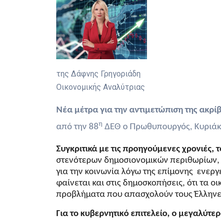
της Δάφνης
Οικονομικής Αναλύτριας
Νέα μέτρα για την αντιμετώπιση της ακρίβ
η
από την 88
ΔΕΘ ο Πρωθυπουργός, Κυριάκ
Συγκριτικά με τις προηγούμενες χρονιές, 
στενότερων δημοσιονομικών περιθωρίων, 
για την κοινωνία λόγω της επίμονης ενεργ
φαίνεται και στις δημοσκοπήσεις, ότι τα ο
προβλήματα που απασχολούν τους Έλληνες
Για το κυβερνητικό επιτελείο, ο μεγαλύτ