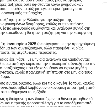
ξηση του διαθέσιμου εισοδήματος μιας κατηγορίας
τερες αυξήσεις ούτε υφίστανται λόγω μνημονιακών
ο η οριζόντια αύξηση εγείρει ερωτήματα για το
μοσιονομικής πειθαρχίας.
ή συζήτηση στην Ελλάδα για την αύξηση της
των φαινομένων διαφθοράς, καθώς οι περιπτώσεις
έσεις διαφθοράς αυξάνονται και βγαίνουν συχνά στη
την κατεύθυνση θα ήταν η συζήτηση για την κατάργηση
Πολιτική
 1η Ιανουαρίου 2025
(σε σύγκριση με την προηγούμενη
ισόδημα των συνταξιούχων, αλλά παραμένει κυρίως
υποστεί τις μεγαλύτερες περικοπές.
ασίας έχει χάσει, με μηνιαία αναγωγή και λαμβάνοντας
ευρώ από την κύρια και την επικουρική σύνταξή του την
 συνταξιούχους που εξακολουθούν να έχουν μεγάλη
γιστική, χωρίς πραγματική επίπτωση στο μηνιαίο τους
πίδομα.
ς συνταξιούχους, αλλά και τις οικογένειές τους, καθώς
συνταξιοδοτηθεί) λαμβάνουν οικονομική υποστήριξη από
07-09-2024
 στα καθημερινά τους έξοδα.
πως η διεύρυνση των δικαιούχων, τα δάνεια με μηδενικό
Η πρώτη οικονομική ανάλυση
ιών και η τριετής φοροαπαλλαγή για τα εισοδήματα από