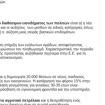
ών.
 διαθέσιμου εισοδήματος των πολιτών
είναι α) η νέα
και οι αυξήσεις των μισθών σε ειδικές κατηγορίες όπως
β) η αύξηση μιας σειράς βασικών επιδομάτων.
 στη στήριξη των ευάλωτων ομάδων, αποφεύγοντας
υρώσουν τον πληθωρισμό. Χαρακτηριστικά, την περίοδο
ής προστασίας αυξήθηκαν ταχύτερα στην Ε.Ε. για τη
 αποκλεισμού.
και η δημιουργία 20.000 θέσεων σε νέους παιδικούς
ιξη των οικογενειών. Η κατάργηση του φόρου 15% στην
αση γονιμότητας για γυναίκες 30-35 ετών είναι
ρόσβαση σε υγειονομική φροντίδα και την υποστήριξη
το αγροτικό πετρέλαιο
και η θεσμοθέτηση ενός
κκινων δανείων είναι σε σωστή κατεύθυνση.