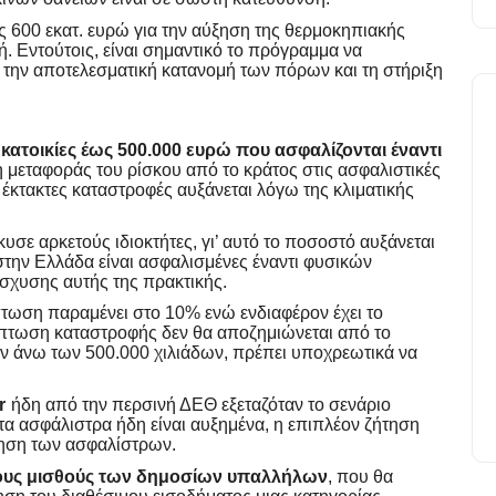
600 εκατ. ευρώ για την αύξηση της θερμοκηπιακής
ή. Εντούτοις, είναι σημαντικό το πρόγραμμα να
α την αποτελεσματική κατανομή των πόρων και τη στήριξη
κατοικίες έως 500.000 ευρώ που ασφαλίζονται έναντι
 μεταφοράς του ρίσκου από το κράτος στις ασφαλιστικές
 έκτακτες καταστροφές αυξάνεται λόγω της κλιματικής
ε αρκετούς ιδιοκτήτες, γι’ αυτό το ποσοστό αυξάνεται
στην Ελλάδα είναι ασφαλισμένες έναντι φυσικών
σχυσης αυτής της πρακτικής.
πτωση παραμένει στο 10% ενώ ενδιαφέρον έχει το
ερίπτωση καταστροφής δεν θα αποζημιώνεται από το
ών άνω των 500.000 χιλιάδων, πρέπει υποχρεωτικά να
r
ήδη από την περσινή ΔΕΘ εξεταζόταν το σενάριο
α ασφάλιστρα ήδη είναι αυξημένα, η επιπλέον ζήτηση
ύξηση των ασφαλίστρων.
τους μισθούς των δημοσίων υπαλλήλων
, που θα