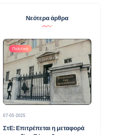
Νεότερα άρθρα
Πολιτική
Πολιτική
07-05-2025
07-05-2025
ΣτΕ: Επιτρέπεται η μεταφορά
Δένδιας: Δια