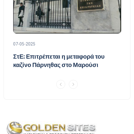
07-05-2025
07-
ΣτΕ: Επιτρέπεται η μεταφορά του
Δέ
καζίνο Πάρνηθας στο Μαρούσι
δι
Τε
υπ